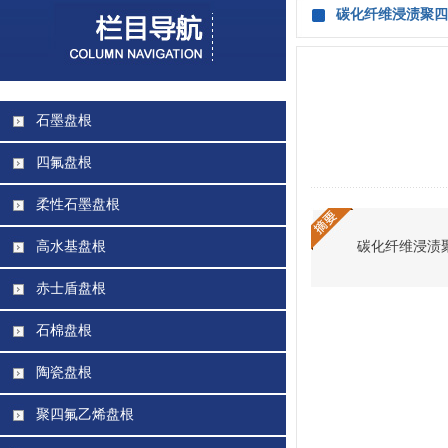
碳化纤维浸渍聚四
石墨盘根
四氟盘根
柔性石墨盘根
高水基盘根
碳化纤维浸渍
赤士盾盘根
石棉盘根
陶瓷盘根
聚四氟乙烯盘根