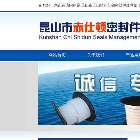
★ 您好，您正在访问的是 昆山市玉山镇赤仕顿密封件经营部
网站首页
关于我们
产品展