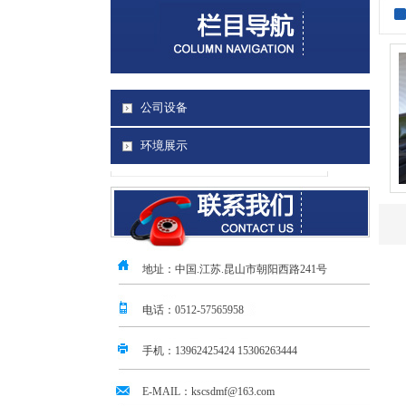
公司设备
环境展示
地址：中国.江苏.昆山市朝阳西路241号
电话：0512-57565958
手机：13962425424 15306263444
E-MAIL：kscsdmf@163.com