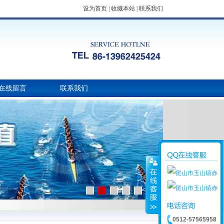
设为首页
|
收藏本站
|
联系我们
在线留言
联系我们
0512-57565958